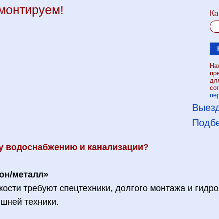
смонтируем!
Ка
На
пр
дл
со
пе
Выезд
Подбе
у водоснабжению и канализации?
он/металл»
кости требуют спецтехники, долгого монтажа и гидр
ишней техники.